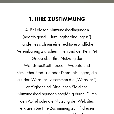
DEUTSCHLAND
1. IHRE ZUSTIMMUNG
US
A. Bei diesen Nutzungsbedingungen
Australia
(nachfolgend „Nutzungsbedingungen“)
Great Britain
handelt es sich um eine rechtsverbindliche
Ελλάδα
Vereinbarung zwischen Ihnen und der Kent Pet
الكويت
Group über Ihre Nutzung der
WorldsBestCatLitter.com-Website und
España
sämtlicher Produkte oder Dienstleistungen, die
Nederlands
auf den Websites (zusammen die „Websites“)
France
verfügbar sind. Bitte lesen Sie diese
Italia
Nutzungsbedingungen sorgfältig durch. Durch
den Aufruf oder die Nutzung der Websites
Mexico
erklären Sie Ihre Zustimmung zu (1) diesen
New Zealand