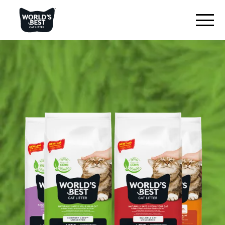
TROUVEZ VOTRE LITIÈRE
Aperçu du produit
Originale inodore
Multi-chats inodore
Multi-chats lavande
Litière pour chat à faible trace
CE QUI NOUS DISTINGUE
RESTONS EN CONTACT