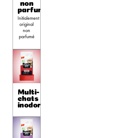
non
parfumé
Initialement
original
non
parfumé
Multi-
chats
inodore