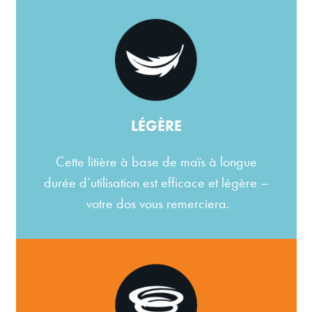
LÉGÈRE
Cette litière à base de maïs à longue
durée d’utilisation est efficace et légère –
votre dos vous remerciera.