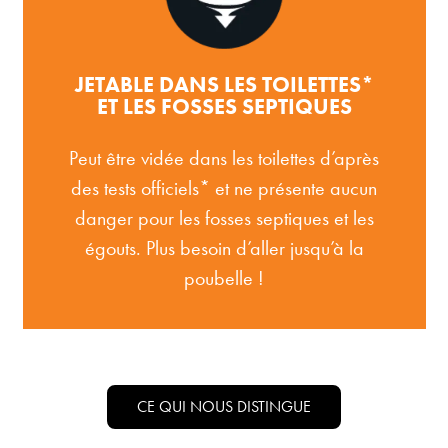
JETABLE DANS LES TOILETTES*
ET LES FOSSES SEPTIQUES
Peut être vidée dans les toilettes d’après
des tests officiels* et ne présente aucun
danger pour les fosses septiques et les
égouts. Plus besoin d’aller jusqu’à la
poubelle !
CE QUI NOUS DISTINGUE