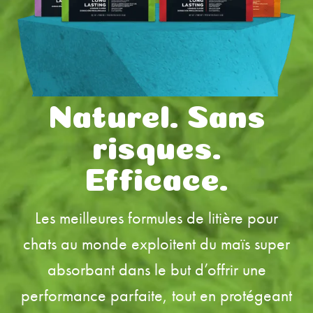
FRANCE
US
Australia
Deutschland
Naturel. Sans
Great Britain
risques.
Ελλάδα
Efficace.
الكويت
España
Les meilleures formules de litière pour
Nederlands
chats au monde exploitent du maïs super
Italia
absorbant dans le but d’offrir une
Mexico
performance parfaite, tout en protégeant
New Zealand