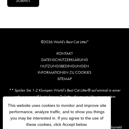
SUBMIT
©2026 World’s Best Cat Litter
®
KONTAKT
DATENSCHUTZERKLÄRUNG
NUTZUNGSBEDINGUNGEN
INFORMATIONEN ZU COOKIES
SITEMAP
** Spülen Sie 1-2 Klumpen World’s Best Cat Litter® auf einmal in einer
ordnungsgemäß betriebenen Toilette, die an ein Abwassersystem
angeschlossen ist. Prüfen Sie Ihre lokalen Vorschriften.
This website uses cookies to monitor and improve site
performance, analyze traffic, and to show you things
†Im Vergleich zur führenden US-Marke.
you may be interested in. If you agree to the use of
these cookies, click Accept below.
Wir achten darauf, dass die von uns bereitgestellten Informationen korrekt