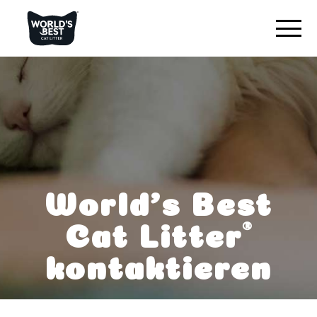
FINDEN SIE DIE BESTE STREU
Produktübersicht
Original ohne Duftstoffe
Ohne Duftstoffe für mehrere Katzen
Mit Lavendelduft für mehrere Katzen
World’s Best
Katzenstreu mit geringer Verteilung
®
Cat Litter
kontaktieren
UNSER UNTERSCHEIDUNGSMERKMAL
VERNETZEN SIE SICH MIT UNS