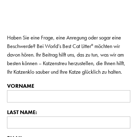
DEUTSCHLAND
US
Australia
Haben Sie eine Frage, eine Anregung oder sogar eine
Beschwerde? Bei World’s Best Cat Litter
möchten wir
®
Great Britain
davon hören. Ihr Beitrag hilft uns, das zu tun, was wir am
Ελλάδα
besten können – Katzenstreu herzustellen, die Ihnen hilft,
الكويت
Ihr Katzenklo sauber und Ihre Katze glücklich zu halten.
España
VORNAME
Nederlands
France
LAST NAME:
Italia
Mexico
New Zealand