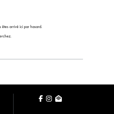
Mexico
New Zealand
s êtes arrivé ici par hasard.
herchez.
facebook
instagram
Contact Us