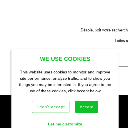
Désolé, soit votre recherche
Faites 
WE USE COOKIES
This website uses cookies to monitor and improve
site performance, analyze traffic, and to show you
things you may be interested in. If you agree to the
use of these cookies, click Accept below.
I don't accept
Accept
©2026 World’s Best Cat Litter
®
NOUS CONTACTER
Let me customize
POLITIQUE DE CONFIDENTIALITÉ