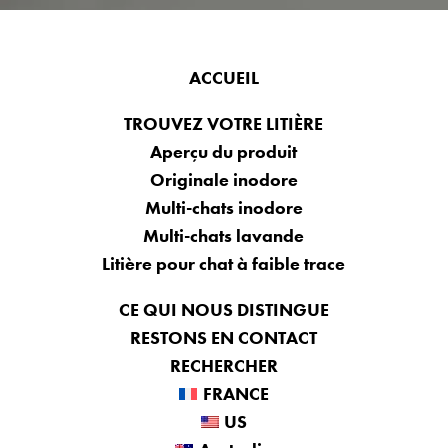
FRANCE
ACCUEIL
US
Australia
TROUVEZ VOTRE LITIÈRE
Aperçu du produit
Deutschland
Originale inodore
Great Britain
Multi-chats inodore
Ελλάδα
Multi-chats lavande
الكويت
Litière pour chat à faible trace
España
CE QUI NOUS DISTINGUE
Nederlands
RESTONS EN CONTACT
RECHERCHER
Italia
FRANCE
Mexico
US
New Zealand