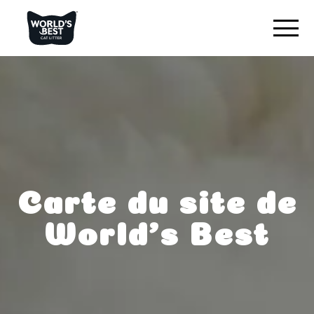
TROUVEZ VOTRE LITIÈRE
Aperçu du produit
Originale inodore
Multi-chats inodore
Multi-chats lavande
Carte du site de
Litière pour chat à faible trace
World’s Best
CE QUI NOUS DISTINGUE
RESTONS EN CONTACT