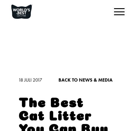
VIND DE BESTE KATTENBAKVULLING VOOR U
Productoverzicht
Origineel ongeparfumeerd
Meerdere katten ongeparfumeerd
Meerdere katten met lavendelgeur
18 JULI 2017
BACK TO NEWS & MEDIA
Lage tracking & stofbeheersing
The Best
WAT ONS ONDERSCHEIDT
Cat Litter
KOM MET ONS IN CONTACT
You Can Buy