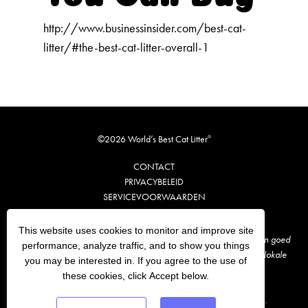
http://www.businessinsider.com/best-cat-
litter/#the-best-cat-litter-overall-1
©2026 World’s Best Cat Litter
®
CONTACT
PRIVACYBELEID
SERVICEVOORWAARDEN
SITEMAP
This website uses cookies to monitor and improve site
*Spoel per keer 1 à 2 klompen World’s Best Cat Litter® door in een goed
performance, analyze traffic, and to show you things
werkend toilet dat aangesloten is op het riool. Houd de geldende lokale
you may be interested in. If you agree to the use of
regels in acht.
these cookies, click Accept below.
†In vergelijking met het andere leidende Amerikaanse merk.