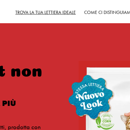
TROVA LA TUA LETTIERA IDEALE
COME CI DISTINGUIA
Panoramica del
prodotto
Original non profumata
Multiple Cat non
profumata
Multiple Cat profumata
t non
alla lavanda
Bassa dispersione
 PIÙ
ti, prodotta con