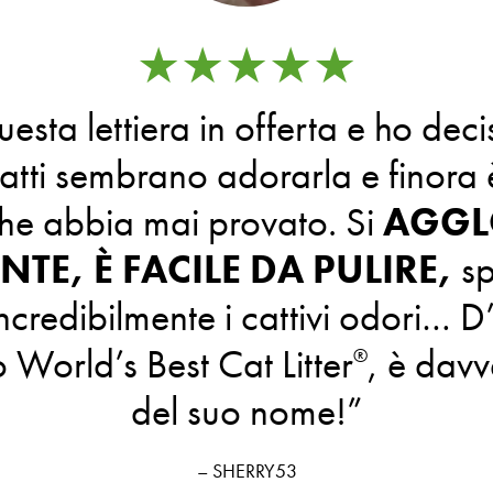
★★★★★
esta lettiera in offerta e ho deci
 gatti sembrano adorarla e finora 
 che abbia mai provato. Si
AGGL
TE, È FACILE DA PULIRE,
sp
incredibilmente i cattivi odori… D
 World’s Best Cat Litter
, è davv
®
del suo nome!”
– SHERRY53