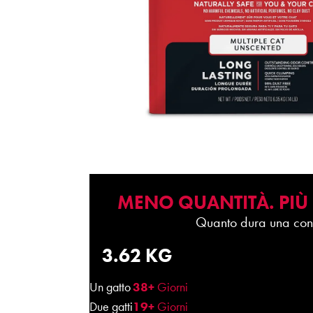
MENO QUANTITÀ. PIÙ
Quanto dura una con
3.62 KG
Un gatto
38+
Giorni
Due gatti
19+
Giorni