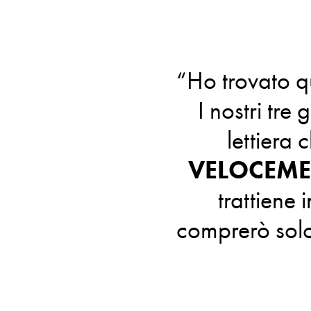
“Ho trovato qu
I nostri tre
lettiera
VELOCEMEN
trattiene 
comprerò solo