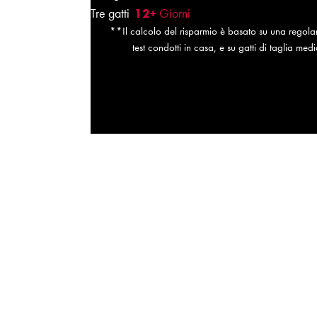
Tre gatti
12+
Giorni
**Il calcolo del risparmio è basato su una regolare
test condotti in casa, e su gatti di taglia media